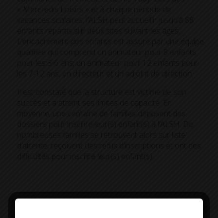
« Mercredis Loisirs » et à chaque période de
vacances scolaires, l’ALSH peut accueillir jusqu’à 88
enfants répartis sur deux sites suivant les âges.
L’encadrement des enfants est assuré par une équipe
qualifiée qui comprend un animateur pour 8 enfants
pour les 3-6 ans, un animateur pour 12 enfants pour
les 7-12 ans, un directeur et un adjoint de direction.
Il est constaté que la structure est victime de son
succès et a atteint ses limites de capacité. En
moyenne, une centaine de familles déposent des
dossiers pour inscrire leur(s) enfant(s) à l’ALSH. De
nombreuses familles se retrouvent alors sur liste
d’attente, reçoivent des refus d’inscriptions et ont des
difficultés pour inscrire leur(s) enfant(s).
Offrir un même niveau d’accès à