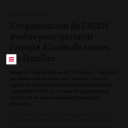
Lundi 6 Juillet 2026
L’organisation de l’ALSH
évolue pour garantir
l’équité d’accès de toutes
les familles
Adapter l’organisation de l’ALSH pour répondre
au mieux aux besoins des familles, c’est le
signal de l’équipe municipale. Dès la rentrée
septembre 2026, une nouvelle organisation
sera mise en place assurant davantage
d’équité.
L’Accueil de Loisirs Sans Hébergement (ALSH) de
Combrit Sainte-Marine est conventionnée avec les
communes de Tréméoc et de l’Ile-Tudy. Lors des