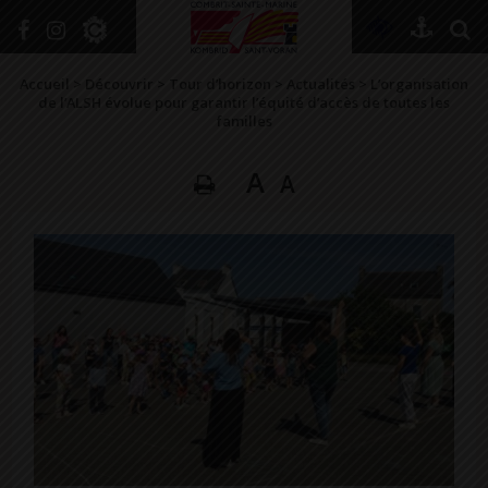
+
Confort
Accueil
>
Découvrir
>
Tour d’horizon
>
Actualités
>
L’organisation
de l’ALSH évolue pour garantir l’équité d’accès de toutes les
familles
DÉCOUVRIR
A
A
VIVRE ICI
SE RENSEIGNER
SE DIVERTIR
GRANDIR
NAVIGUER