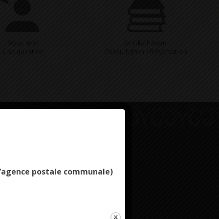
Vous avez
Médiathèque
une question
Consultation / Réservation
Deny all cookies
e l’agence postale communale)