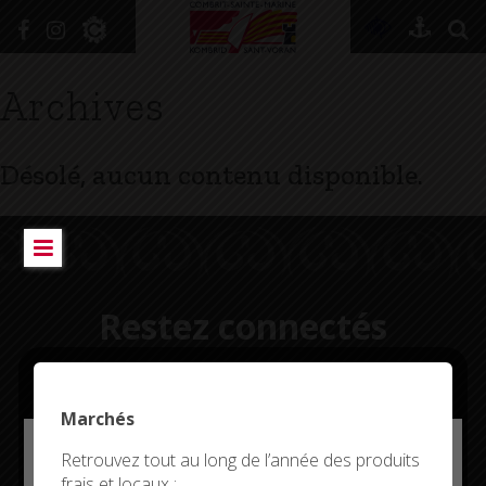
+
Confort
Archives
DÉCOUVRIR
Désolé, aucun contenu disponible.
VIVRE ICI
SE RENSEIGNER
SE DIVERTIR
Restez connectés
GRANDIR
NAVIGUER
Marchés
Deny all cookies
Retrouvez tout au long de l’année des produits
CITYKOMI
frais et locaux :