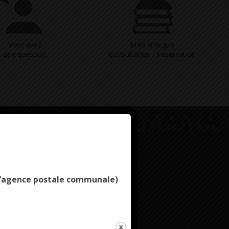
Vous avez
Médiathèque
une question
Consultation / Réservation
Deny all cookies
e l’agence postale communale)