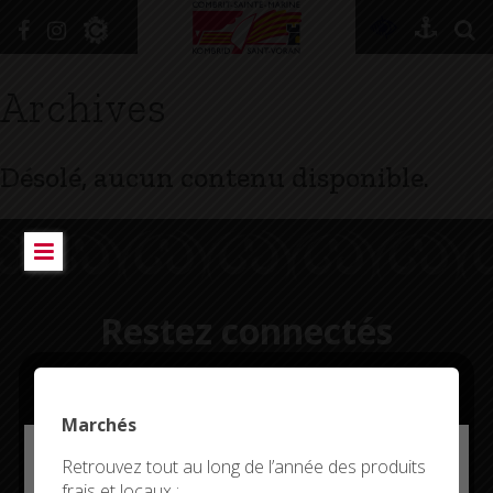
+
Confort
Archives
DÉCOUVRIR
Désolé, aucun contenu disponible.
VIVRE ICI
SE RENSEIGNER
SE DIVERTIR
Restez connectés
GRANDIR
NAVIGUER
Marchés
Deny all cookies
Retrouvez tout au long de l’année des produits
CITYKOMI
frais et locaux :