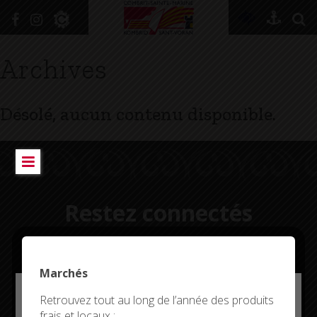
+
Confort
Archives
DÉCOUVRIR
Désolé, aucun contenu disponible.
VIVRE ICI
SE RENSEIGNER
SE DIVERTIR
Restez connectés
GRANDIR
NAVIGUER
Marchés
Deny all cookies
Retrouvez tout au long de l’année des produits
CITYKOMI
frais et locaux :