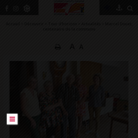
+
Confort
Accueil
>
Découvrir
>
Tour d’horizon
>
Actualités
>
Marcel Douet,
centenaire de la commune
A
A
DÉCOUVRIR
VIVRE ICI
SE RENSEIGNER
SE DIVERTIR
GRANDIR
NAVIGUER