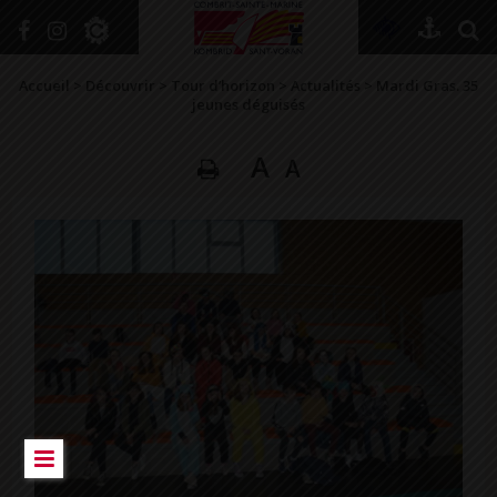
+
Confort
Accueil
>
Découvrir
>
Tour d’horizon
>
Actualités
>
Mardi Gras. 35
jeunes déguisés
A
A
DÉCOUVRIR
VIVRE ICI
SE RENSEIGNER
SE DIVERTIR
GRANDIR
NAVIGUER