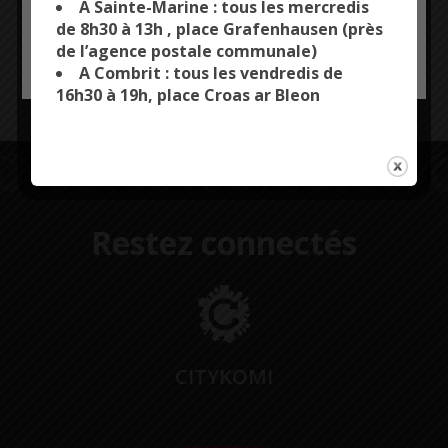
A Sainte-Marine : tous les mercredis
de 8h30 à 13h , place Grafenhausen (près
Voir d’autres photos
de l’agence postale communale)
OK, ACCEPT ALL
PERSONALIZE
Plus d’infos au 02 98 53 09 44 /
A Combrit : tous les vendredis de
service.enfance@combrit-saintemarine.bzh
16h30 à 19h, place Croas ar Bleon
Restez connectés
CITYKOMI