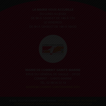
LA MAIRIE VOUS ACCUEILLE
DU LUNDI AU JEUDI
DE 9H À 12H30 ET DE 14H À 17H
LE VENDREDI
DE 9H À 12H30 ET DE 14H À 16H30
MAIRIE DE COMBRIT SAINTE-MARINE
8 RUE DU GÉNÉRAL DE GAULLE – 29120
COMBRIT – SAINTE-MARINE
TÉL. 02 98 56 33 14
MAIRIE@COMBRIT-SAINTEMARINE.BZH
© 2026 - VILLE DE COMBRIT SAINTE-MARINE -
MENTIONS LÉGALES
-
POLITIQUE DE
CONFIDENTIALITÉ
-
DONNÉES PERSONNELLES
-
PRÉFÉRENCES DE SUIVI