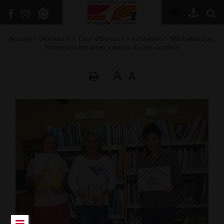
+
Confort
Accueil
>
Découvrir
>
Tour d’horizon
>
Actualités
>
Médiathèque.
Nouveaux horaires à partir du 1er octobre
A
A
DÉCOUVRIR
VIVRE ICI
SE RENSEIGNER
SE DIVERTIR
GRANDIR
NAVIGUER