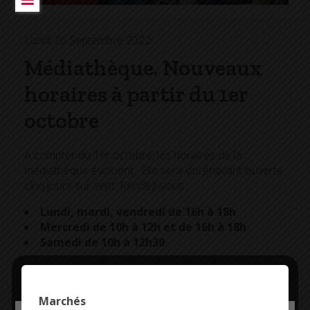
Lundi 26 Septembre 2022
Médiathèque. Nouveaux
horaires à partir du 1er
octobre
A compter du 1er octobre, les horaires de la
médiathèque évoluent. Elle sera dorénavant ouverte
cinq jours sur sept. Rendez-vous :
Lundi, mardi, vendredi de 16h à 18h
Mercredi de 10h à 12h et de 16h à 18h
Samedi de 10h à 12h30
Pour rappel,
l’inscription à la médiathèque est
Marchés