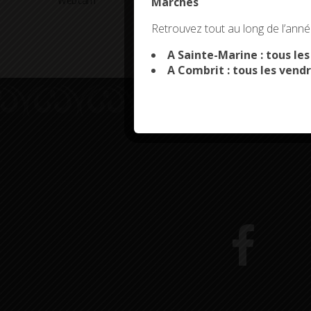
Marchés
Webcam
Arrêtés en cours
This site uses co
Retrouvez tout au long de l’année
A Sainte-Marine : tous le
A Combrit : tous les vendr