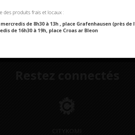
administratives
restaurant scolaire
u
okies and gives you control over what you want to activate
 des produits frais et locaux :
OK, ACCEPT ALL
PERSONALIZE
s mercredis de 8h30 à 13h , place Grafenhausen (près d
edis de 16h30 à 19h, place Croas ar Bleon
Restez connectés
CITYKOMI