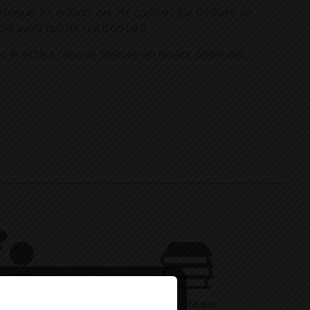
èque, les enfants ont été captivés par l’histoire de
l avant qu’il ne soit trop tard.
le lecteur raconte l’histoire en faisant défiler des
Vous avez
Médiathèque