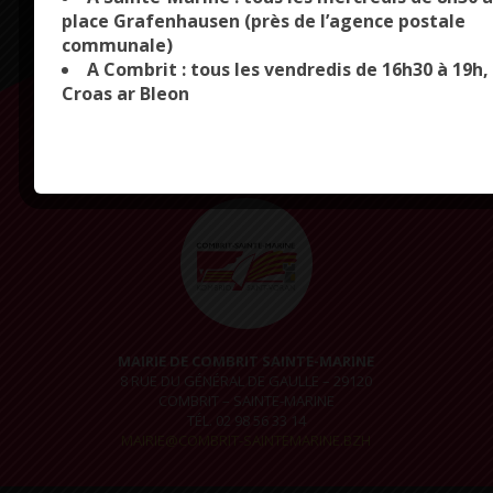
place Grafenhausen (près de l’agence postale
communale)
OK, ACCEPT ALL
PERSONALIZE
A Combrit : tous les vendredis de 16h30 à 19h,
LA MAIRIE VOUS ACCUEILLE
Croas ar Bleon
DU LUNDI AU JEUDI
DE 9H À 12H30 ET DE 14H À 17H
LE VENDREDI
DE 9H À 12H30 ET DE 14H À 16H30
MAIRIE DE COMBRIT SAINTE-MARINE
8 RUE DU GÉNÉRAL DE GAULLE – 29120
COMBRIT – SAINTE-MARINE
TÉL. 02 98 56 33 14
MAIRIE@COMBRIT-SAINTEMARINE.BZH