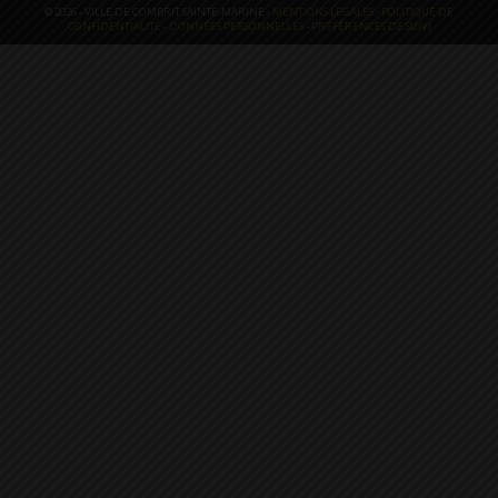
© 2026 - VILLE DE COMBRIT SAINTE-MARINE -
MENTIONS LÉGALES
-
POLITIQUE DE
CONFIDENTIALITÉ
-
DONNÉES PERSONNELLES
-
PRÉFÉRENCES DE SUIVI