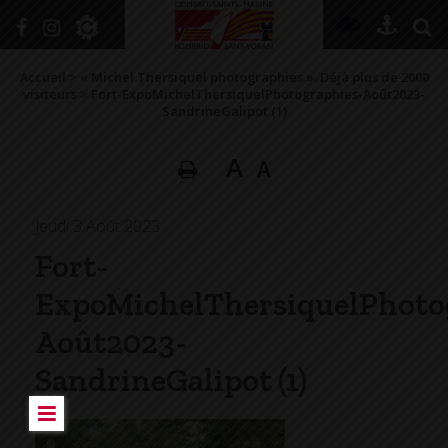
+
Confort
Accueil
>
« Michel Thersiquel photographies ». Déjà plus de 2000
visiteurs
>
Fort-ExpoMichelThersiquelPhotographies-Août2023-
SandrineGalipot (1)
A
DÉCOUVRIR
A
VIVRE ICI
Jeudi 3 Août 2023
SE RENSEIGNER
Fort-
SE DIVERTIR
ExpoMichelThersiquelPhoto
GRANDIR
Août2023-
NAVIGUER
SandrineGalipot (1)