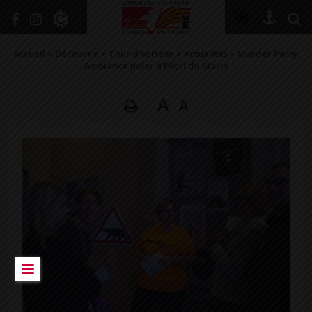
Accueil
>
Découvrir
>
Tour d’horizon
>
Actualités
>
Murder Party.
Ambiance polar à l’Abri du Marin
A
A
DÉCOUVRIR
VIVRE ICI
SE RENSEIGNER
SE DIVERTIR
GRANDIR
NAVIGUER