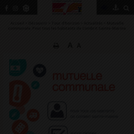
+
Confort
Accueil
>
Découvrir
>
Tour d’horizon
>
Actualités
>
Mutuelle
communale. Pour tous les habitants de Combrit Sainte-Marine
A
A
DÉCOUVRIR
VIVRE ICI
SE RENSEIGNER
SE DIVERTIR
GRANDIR
NAVIGUER