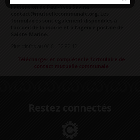
l’association
Armoric Santé Prévoyance
à
l’attention de Paul-Yves Savina :
contact@mutuellecommunale.org. Les
formulaires sont également disponibles à
l’accueil de la mairie et à l’agence postale de
Sainte-Marine.
Plus d’infos au 06 81 32 82 42.
Télécharger et compléter le formulaire de
contact mutuelle communale
Restez connectés