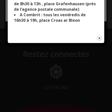
sportif de Croas Ver.
de 8h30 à 13h , place Grafenhausen (près
de l’agence postale communale)
OK, ACCEPT ALL
PERSONALIZE
Plus d’infos au 02 98 56 74 19 / ccas@combrit-
A Combrit : tous les vendredis de
saintemarine.bzh
16h30 à 19h, place Croas ar Bleon
Restez connectés
CITYKOMI