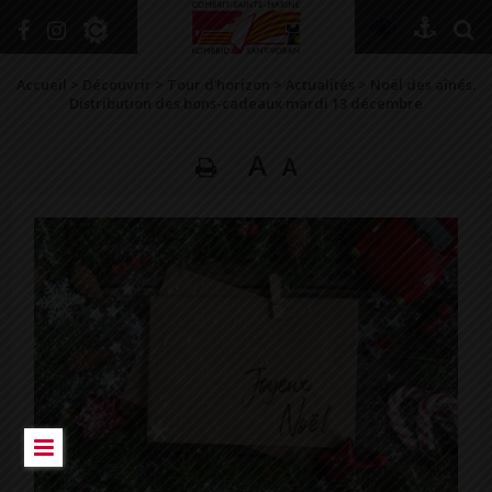
+
Confort
Accueil
>
Découvrir
>
Tour d’horizon
>
Actualités
>
Noël des aînés.
Distribution des bons-cadeaux mardi 13 décembre
A
A
DÉCOUVRIR
VIVRE ICI
SE RENSEIGNER
SE DIVERTIR
GRANDIR
NAVIGUER