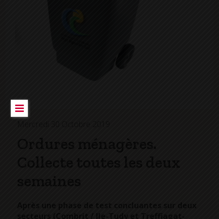
Mercredi 30 Octobre 2019
Ordures ménagères.
Collecte toutes les deux
semaines
Après une phase de test concluantes sur deux
secteurs (Combrit / Ile-Tudy et Treffiagat-