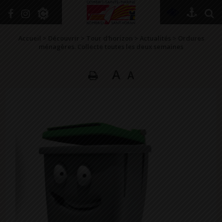
+
Confort
Accueil
>
Découvrir
>
Tour d’horizon
>
Actualités
>
Ordures
ménagères. Collecte toutes les deux semaines
A
A
DÉCOUVRIR
VIVRE ICI
SE RENSEIGNER
SE DIVERTIR
GRANDIR
NAVIGUER