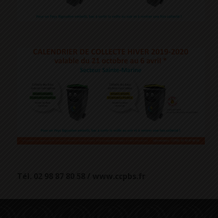
Tél. 02 98 87 80 58 / www.ccpbs.fr