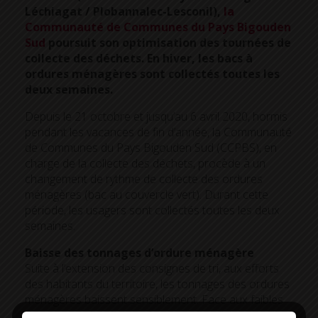
Léchiagat / Plobannalec-Lesconil),
la
Communauté de Communes du Pays Bigouden
Sud
poursuit son optimisation des tournées de
collecte des déchets. En hiver, les bacs à
ordures ménagères sont collectés toutes les
deux semaines.
Depuis le 21 octobre et jusqu’au 6 avril 2020, hormis
pendant les vacances de fin d’année, la Communauté
de Communes du Pays Bigouden Sud (CCPBS), en
charge de la collecte des déchets, procède à un
changement de rythme de collecte des ordures
ménagères (bac au couvercle vert). Durant cette
période, les usagers sont collectés toutes les deux
semaines.
Baisse des tonnages d’ordure ménagère
Suite à l’extension des consignes de tri, aux efforts
des habitants du territoire, les tonnages des ordures
ménagères baissent sensiblement. Face aux faibles
tonnages collectés lors des tournées d’hiver, les élus