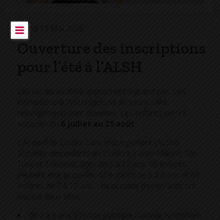
Mardi 19 Mai 2026
Ouverture des inscriptions
pour l’été à l’ALSH
Les vacances d’été approchent à grand pas. Les
inscriptions à l’ASLH (accueil de loisirs sans
hébergement) sont ouvertes. Les enfants seront
accueillis du
6 juillet au 21 août
.
L’Accueil de Loisirs Sans Hébergement (ALSH)
accueille des enfants de Combrit Sainte-Marine, l’Ile-
Tudy et Tréméoc, âgés de 3 à 12 ans. 88 enfants
peuvent être accueillis, 48 enfants de 3 à 6 ans et 40
enfants de 7 à 12 ans. Les accueils des enfants ont
lieu sur deux sites :
de 3 à 6 ans à l’école publique Danielle Kernafflen