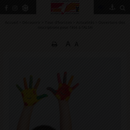
+
Confort
Accueil
>
Découvrir
>
Tour d’horizon
>
Actualités
>
Ouverture des
inscriptions pour l’été à l’ALSH
A
A
DÉCOUVRIR
VIVRE ICI
SE RENSEIGNER
SE DIVERTIR
GRANDIR
NAVIGUER