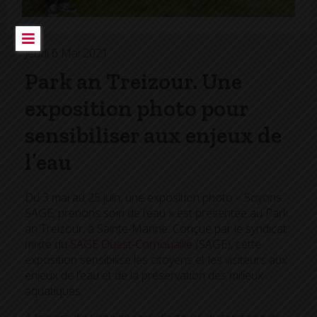
Jeudi 6 Mai 2021
Park an Treizour. Une
exposition photo pour
sensibiliser aux enjeux de
l’eau
Du 3 mai au 25 juin, une exposition photo « Soyons
SAGE, prenons soin de l’eau » est présentée au Park
an Treizour, à Sainte-Marine. Conçue par le syndicat
mixte du
SAGE Ouest-Cornouaille
(SAGE), cette
exposition sensibilise les citoyens et les visiteurs aux
enjeux de l’eau et de la préservation des milieux
aquatiques.