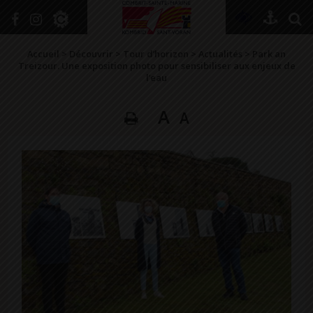
+
Confort
Accueil
>
Découvrir
>
Tour d’horizon
>
Actualités
>
Park an
Treizour. Une exposition photo pour sensibiliser aux enjeux de
l’eau
DÉCOUVRIR
A
A
VIVRE ICI
SE RENSEIGNER
SE DIVERTIR
GRANDIR
NAVIGUER