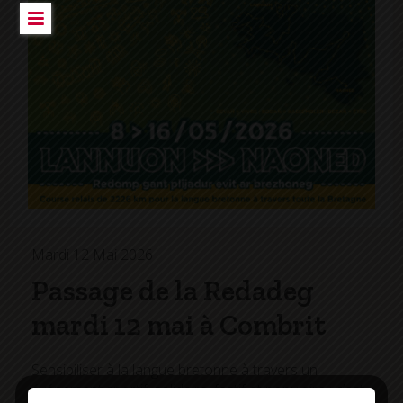
Mardi 12 Mai 2026
Passage de la Redadeg
mardi 12 mai à Combrit
Sensibiliser à la langue bretonne à travers un
événement sportif, solidaire, festif et populaire : c’est