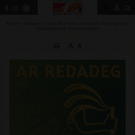
+
Confort
Accueil
>
Découvrir
>
Tour d’horizon
>
Actualités
>
Passage de la
Redadeg mardi 12 mai à Combrit
A
A
DÉCOUVRIR
VIVRE ICI
SE RENSEIGNER
SE DIVERTIR
GRANDIR
NAVIGUER