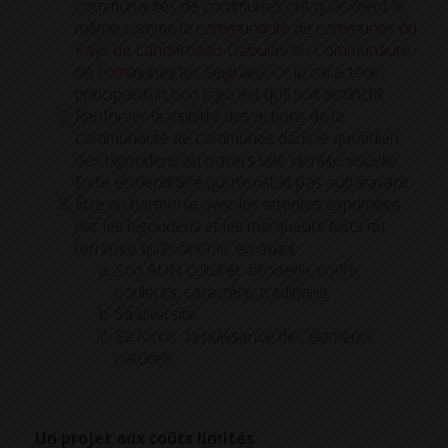
communautés de communes ont quasiment le
même comme la
communauté de communes du
Pays de Landerneau-Daoulas
ou
Communauté
de communes les Seignanx
Or le caractère
principal d’un bon logo est qu’il soit distinctif.
Renforcer la visibilité des actions de la
communauté de communes dans le quotidien
des bigoudens au travers une identité visuelle
forte et identitaire qui n’existait pas auparavant.
Être en harmonie avec les attentes exprimées
par les bigoudens et les marqueurs forts du
territoire qu’ils ont mis en avant :
Son ADN culturel : broderie, coiffe,
couleurs, caractère, traditions.
Sa diversité.
Sa force : la puissance des éléments
naturels.
Un projet aux coûts limités