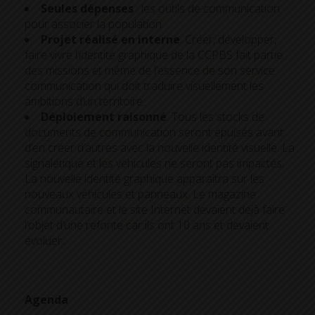
Seules dépenses
: les outils de communication
pour associer la population.
Projet réalisé en interne
. Créer, développer,
faire vivre l’identité graphique de la CCPBS fait partie
des missions et même de l’essence de son service
communication qui doit traduire visuellement les
ambitions d’un territoire.
Déploiement raisonné
. Tous les stocks de
documents de communication seront épuisés avant
d’en créer d’autres avec la nouvelle identité visuelle. La
signalétique et les véhicules ne seront pas impactés.
La nouvelle identité graphique apparaîtra sur les
nouveaux véhicules et panneaux. Le magazine
communautaire et le site Internet devaient déjà faire
l’objet d’une refonte car ils ont 10 ans et devaient
évoluer.
Agenda