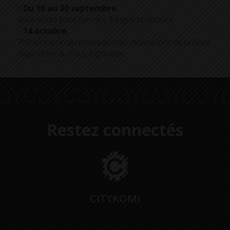
•
Du 16 au 30 septembre
,
vous votez pour l’un des 3 logos proposés.
•
14 octobre
,
Présentation du nouveau logo retenu lors de la Foire
exposition du Pays Bigouden.
Restez connectés
CITYKOMI