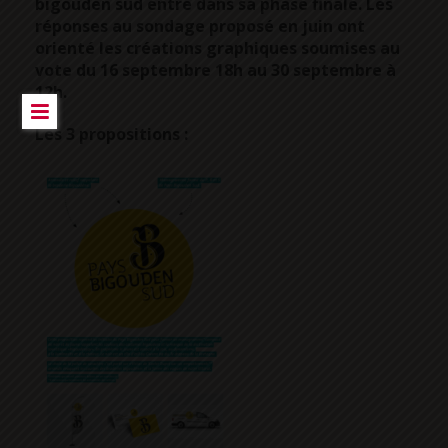
bigouden sud entre dans sa phase finale. Les
réponses au sondage proposé en juin ont
orienté les créations graphiques soumises au
vote du 16 septembre 18h au 30 septembre à
12h.
Les 3 propositions :