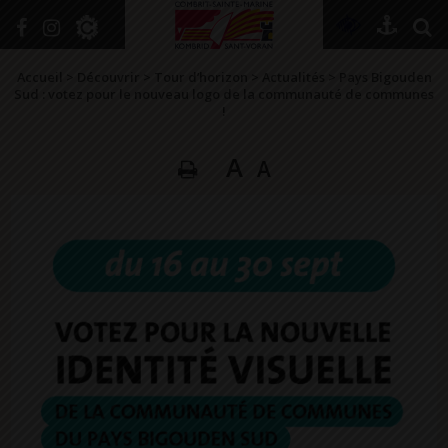
+
Confort
Accueil
>
Découvrir
>
Tour d’horizon
>
Actualités
>
Pays Bigouden
Sud : votez pour le nouveau logo de la communauté de communes
!
DÉCOUVRIR
A
A
VIVRE ICI
SE RENSEIGNER
SE DIVERTIR
GRANDIR
NAVIGUER