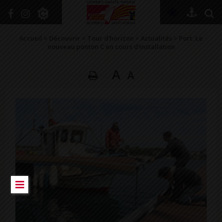
+
Confort
Accueil
>
Découvrir
>
Tour d’horizon
>
Actualités
>
Port. Le
nouveau ponton C en cours d’installation
A
A
DÉCOUVRIR
VIVRE ICI
SE RENSEIGNER
SE DIVERTIR
GRANDIR
NAVIGUER