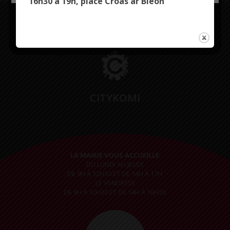
16h30 à 19h, place Croas ar Bleon
Restez connectés
CITYKOMI
LA MAIRIE VOUS ACCUEILLE
DU LUNDI AU JEUDI
DE 9H À 12H30 ET DE 14H À 17H
LE VENDREDI
DE 9H À 12H30 ET DE 14H À 16H30