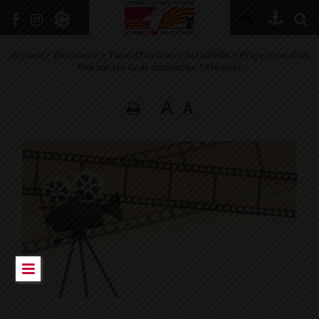
+
Confort
Accueil
>
Découvrir
>
Tour d’horizon
>
Actualités
>
Projection d’un
film sur les Gras dimanche 18 février
A
A
DÉCOUVRIR
VIVRE ICI
SE RENSEIGNER
SE DIVERTIR
GRANDIR
NAVIGUER