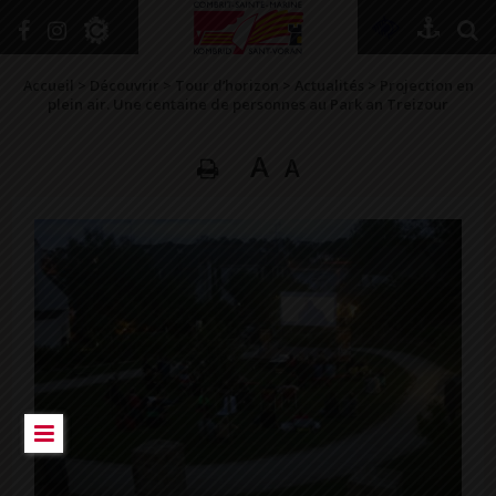
+
Confort
Accueil
>
Découvrir
>
Tour d’horizon
>
Actualités
>
Projection en
plein air. Une centaine de personnes au Park an Treizour
A
A
DÉCOUVRIR
VIVRE ICI
SE RENSEIGNER
SE DIVERTIR
GRANDIR
NAVIGUER