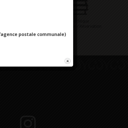
Deny all cookies
Vous avez
Médiathèque
ne question
Consultation / Réservation
e l’agence postale communale)