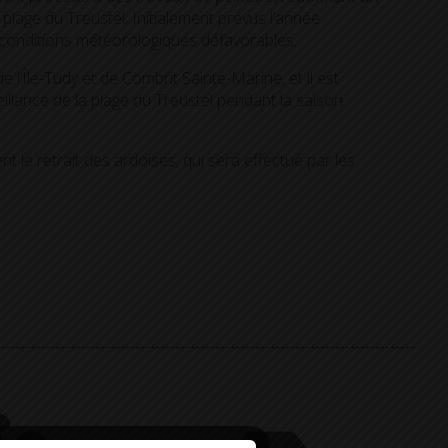
plage du Treustel. Initialement prévus l’année
s conditions météorologiques défavorables.
 l’Île-Tudy et de Combrit Sainte-Marine, et il est
eillance de la plage du Treustel pendant la saison
 le retrait des ardoises, qui sera effectué par les