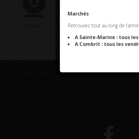
Marchés
This site uses co
Retrouvez tout au long de l’année
Webcam
Arrêtés en cours
A Sainte-Marine : tous le
A Combrit : tous les vendr