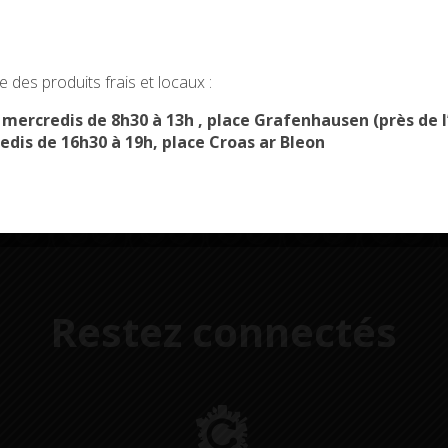
okies and gives you control over what you want to activate
Démarches
Menus du
 des produits frais et locaux :
administratives
restaurant scolaire
u
OK, ACCEPT ALL
PERSONALIZE
s mercredis de 8h30 à 13h , place Grafenhausen (près d
edis de 16h30 à 19h, place Croas ar Bleon
Restez connectés