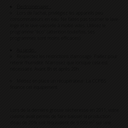
Électroménager :
Lors de l’achat, privilégiez les appareils peu
consommateurs en eau. Ne faites pas tourner le lave-
linge et le lave-vaisselle à moitié vides. Utilisez le
programme “éco” (attention toutefois, ses
programmes sont moins efficaces).
Au jardin :
Respectez les restrictions d’arrosage. Paillez pour
retenir l’humidité. N’arrosez que lorsque cela est
nécessaire. Avant 8h et après 20h.
Mettez en place un récupérateur. La CCPBS
finance cet équipement.
Lors de la dernière grosse sécheresse en 2011, votre
civisme avait permis de faire baisser la production
3
d’eau de 20% soit l’équivalent de 9 000 m
sur une