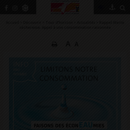
+
Confort
Accueil
>
Découvrir
>
Tour d’horizon
>
Actualités
>
Rappel Alerte
sécheresse. Appel à une consommation raisonnée
A
A
DÉCOUVRIR
VIVRE ICI
SE RENSEIGNER
SE DIVERTIR
GRANDIR
NAVIGUER