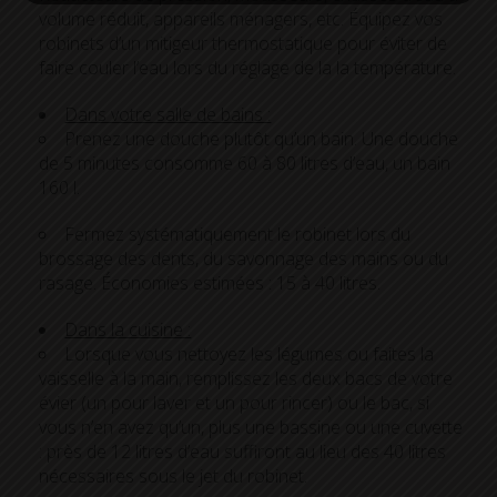
volume réduit, appareils ménagers, etc. Équipez vos
robinets d’un mitigeur thermostatique pour éviter de
faire couler l’eau lors du réglage de la la température.
Dans votre salle de bains :
Prenez une douche plutôt qu’un bain. Une douche
de 5 minutes consomme 60 à 80 litres d’eau, un bain
160 l.
Fermez systématiquement le robinet lors du
brossage des dents, du savonnage des mains ou du
rasage. Économies estimées : 15 à 40 litres.
Dans la cuisine :
Lorsque vous nettoyez les légumes ou faites la
vaisselle à la main, remplissez les deux bacs de votre
évier (un pour laver et un pour rincer) ou le bac, si
vous n’en avez qu’un, plus une bassine ou une cuvette
: près de 12 litres d’eau suffiront au lieu des 40 litres
nécessaires sous le jet du robinet.