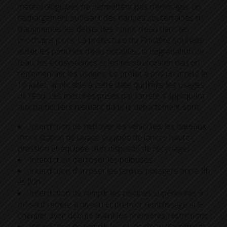
météorologiques ne permettent pas d’envisager un
rechargement suffisant des nappes souterraines ni
d’augmenter les débits des cours d’eau dans les
prochains jours. La préfecture du Finistère souhaite
éviter les pénuries d’eau potables, la dégradation de
l’eau, les écosystèmes et les ressources en eau en
réglementant les usages. Le préfet a pris un arrêté le
16 juillet, applicable à cette date qui limite les usages
de l’eau. Les mesures prises par l’arrêté s’appliquant
aux particuliers résidant dans le département sont :
Interdiction de nettoyer les véhicules, les bateaux
(hors station de lavage équipée de lances haute-
pression et équipée d’un dispositif de recyclage) ;
Interdiction d’arroser les pelouses ;
Interdiction d’arroser les jardins potagers entre 8h
et 20h ;
Interdiction de remplir les piscines supérieures à 1
3
m
sauf remise à niveau et premier remplissage si le
chantier avait débuté avant les premières restrictions ;
Interdiction de remplir les plans d’eau d’agrément ;