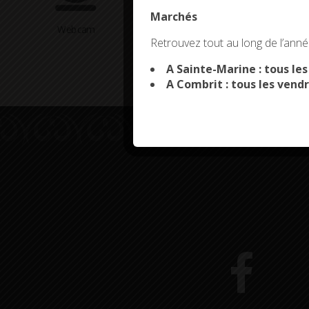
Marchés
Webcam
Arrêtés en cours
This site uses co
Retrouvez tout au long de l’année
A Sainte-Marine : tous le
A Combrit : tous les vendr