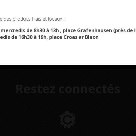
Démarches
Menus du
okies and gives you control over what you want to activate
administratives
restaurant scolaire
u
 des produits frais et locaux :
OK, ACCEPT ALL
PERSONALIZE
s mercredis de 8h30 à 13h , place Grafenhausen (près d
edis de 16h30 à 19h, place Croas ar Bleon
Restez connectés