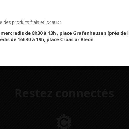
okies and gives you control over what you want to activate
Démarches
Menus du
 des produits frais et locaux :
administratives
restaurant scolaire
u
OK, ACCEPT ALL
PERSONALIZE
s mercredis de 8h30 à 13h , place Grafenhausen (près d
edis de 16h30 à 19h, place Croas ar Bleon
Restez connectés