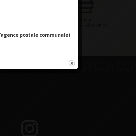
Deny all cookies
Vous avez
Médiathèque
ne question
Consultation / Réservation
e l’agence postale communale)