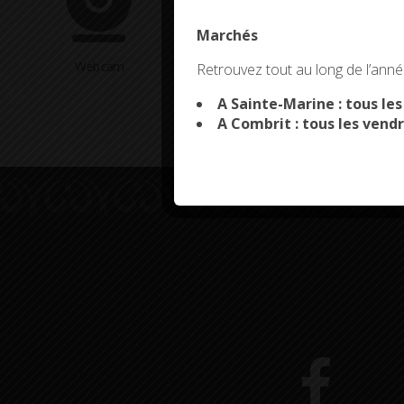
Marchés
This site uses co
Webcam
Arrêtés en cours
Retrouvez tout au long de l’année
A Sainte-Marine : tous le
A Combrit : tous les vendr