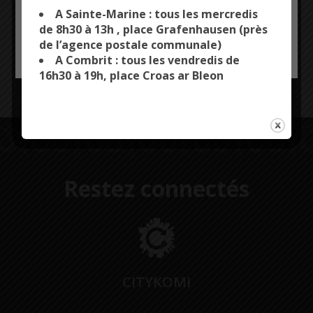
you want to activate
A Sainte-Marine : tous les mercredis
de 8h30 à 13h , place Grafenhausen (près
Bigoud Burger
de l’agence postale communale)
OK, ACCEPT ALL
PERSONALIZE
vente à emporter du mardi au vendredi midi
A Combrit : tous les vendredis de
2 bis rue ar Vigouden – Tél. 02 29 20 46 78 –
16h30 à 19h, place Croas ar Bleon
Facebook
Restez connectés
CITYKOMI