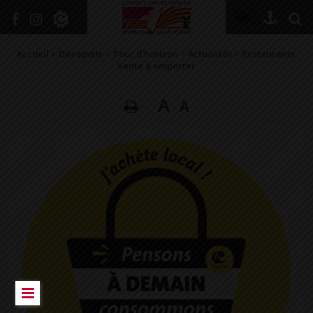
+
Confort
Accueil
>
Découvrir
>
Tour d’horizon
>
Actualités
>
Restaurants.
Vente à emporter
A
A
DÉCOUVRIR
VIVRE ICI
SE RENSEIGNER
SE DIVERTIR
GRANDIR
NAVIGUER