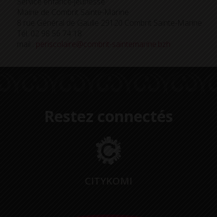
Service enfance-jeunesse
Mairie de Combrit Sainte-Marine
8 rue Général de Gaulle 29120 Combrit Sainte-Marine
Tél. 02 98 56 74 18
mail :
periscolaire@combrit-saintemarine.bzh
Restez connectés
CITYKOMI