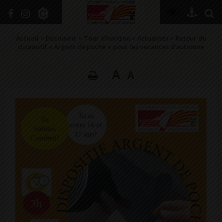
+
Confort
Accueil
>
Découvrir
>
Tour d’horizon
>
Actualités
>
Retour du
dispositif « Argent de poche » pour les vacances d’automne
A
A
DÉCOUVRIR
VIVRE ICI
SE RENSEIGNER
SE DIVERTIR
GRANDIR
NAVIGUER