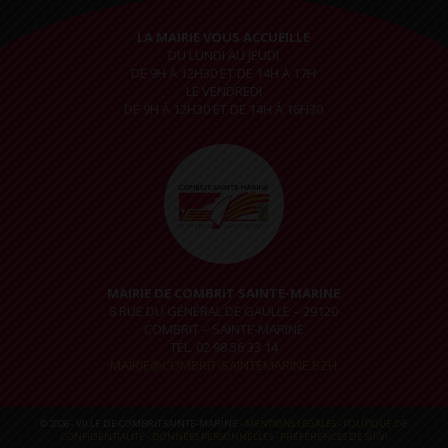
LA MAIRIE VOUS ACCUEILLE
DU LUNDI AU JEUDI
DE 9H À 12H30 ET DE 14H À 17H
LE VENDREDI
DE 9H À 12H30 ET DE 14H À 16H30
MAIRIE DE COMBRIT SAINTE-MARINE
8 RUE DU GÉNÉRAL DE GAULLE – 29120
COMBRIT – SAINTE-MARINE
TÉL. 02 98 56 33 14
MAIRIE@COMBRIT-SAINTEMARINE.BZH
© 2026 - VILLE DE COMBRIT SAINTE-MARINE -
MENTIONS LÉGALES
-
POLITIQUE DE
CONFIDENTIALITÉ
-
DONNÉES PERSONNELLES
-
PRÉFÉRENCES DE SUIVI