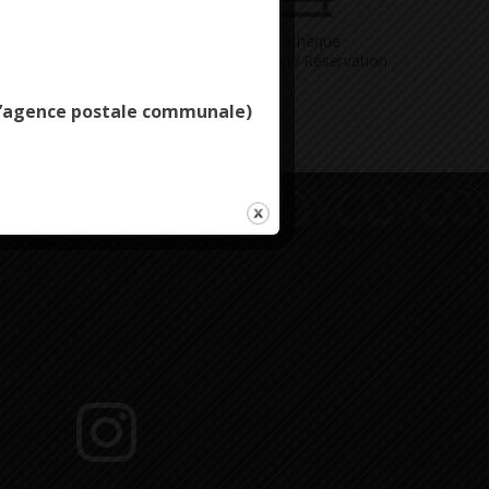
Deny all cookies
Vous avez
Médiathèque
ne question
Consultation / Réservation
e l’agence postale communale)