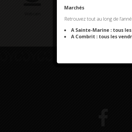
Marchés
Webcam
Arrêtés en cours
This site uses co
Retrouvez tout au long de l’année
A Sainte-Marine : tous le
A Combrit : tous les vendr