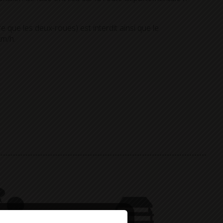
 que les deux-roues) est interdit ainsi que le
km/h.