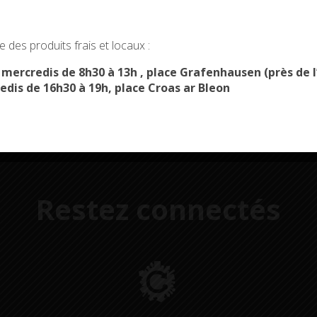
Démarches
Menus du
okies and gives you control over what you want to activate
administratives
restaurant scolaire
u
 des produits frais et locaux :
OK, ACCEPT ALL
PERSONALIZE
s mercredis de 8h30 à 13h , place Grafenhausen (près d
edis de 16h30 à 19h, place Croas ar Bleon
Restez connectés