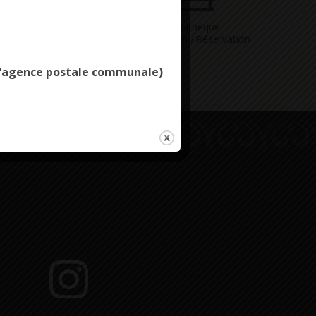
Deny all cookies
Vous avez
Médiathèque
ne question
Consultation / Réservation
e l’agence postale communale)