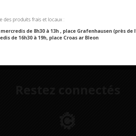
Démarches
Menus du
okies and gives you control over what you want to activate
administratives
restaurant scolaire
u
 des produits frais et locaux :
OK, ACCEPT ALL
PERSONALIZE
s mercredis de 8h30 à 13h , place Grafenhausen (près d
edis de 16h30 à 19h, place Croas ar Bleon
Restez connectés