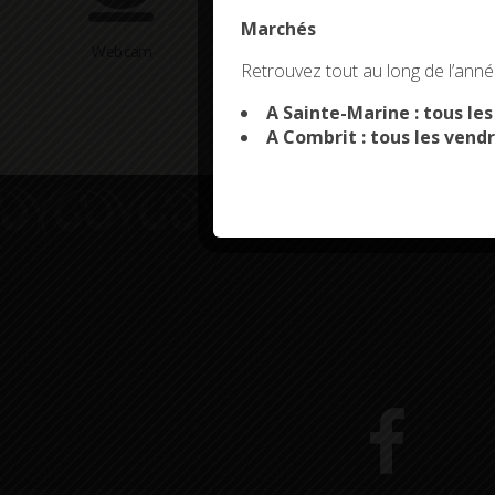
Marchés
Webcam
Arrêtés en cours
This site uses co
Retrouvez tout au long de l’année
A Sainte-Marine : tous le
A Combrit : tous les vendr