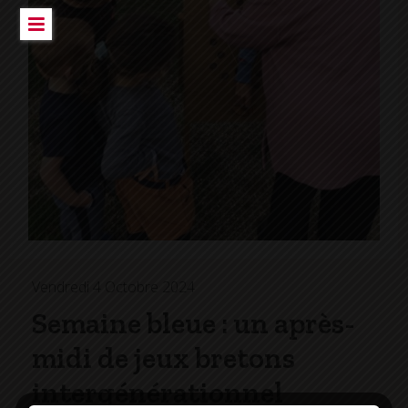
Vendredi 4 Octobre 2024
Semaine bleue : un après-
midi de jeux bretons
intergénérationnel