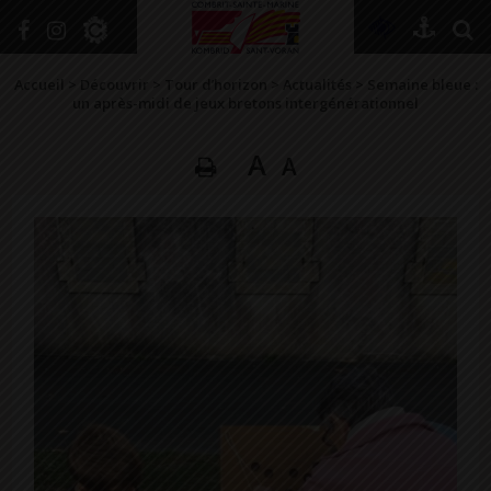
+
Confort
Accueil
>
Découvrir
>
Tour d’horizon
>
Actualités
>
Semaine bleue :
un après-midi de jeux bretons intergénérationnel
A
A
DÉCOUVRIR
VIVRE ICI
SE RENSEIGNER
SE DIVERTIR
GRANDIR
NAVIGUER