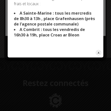
place des décorations de
frais et locaux :
This site uses cookies and gives you control over what
Noël
you want to activate
A Sainte-Marine : tous les mercredis
de 8h30 à 13h , place Grafenhausen (près
de l’agence postale communale)
Combrit Sainte-Marine prend petit à petit des couleurs
OK, ACCEPT ALL
PERSONALIZE
A Combrit : tous les vendredis de
de fête. Depuis lundi, les agents techniques installent
16h30 à 19h, place Croas ar Bleon
les décorations de Noël dans différents secteurs de
la commune : à Ty Robin (photo), au bourg de Combrit
et à Sainte-Marine.
Restez connectés