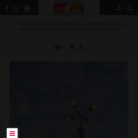
+
Confort
Accueil
>
Découvrir
>
Tour d’horizon
>
Actualités
>
Service
technique. Mise en place des décorations de Noël
A
A
DÉCOUVRIR
VIVRE ICI
SE RENSEIGNER
SE DIVERTIR
GRANDIR
NAVIGUER