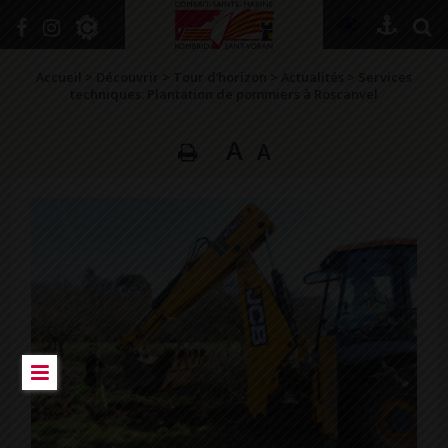
+
Confort
Accueil
>
Découvrir
>
Tour d’horizon
>
Actualités
>
Services
techniques. Plantation de pommiers à Roscanvel
A
A
DÉCOUVRIR
VIVRE ICI
SE RENSEIGNER
SE DIVERTIR
GRANDIR
NAVIGUER