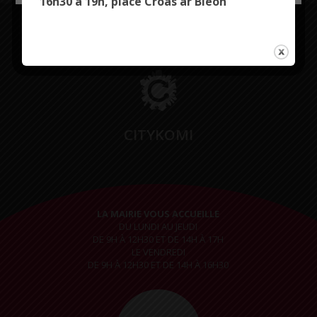
16h30 à 19h, place Croas ar Bleon
Restez connectés
CITYKOMI
LA MAIRIE VOUS ACCUEILLE
DU LUNDI AU JEUDI
DE 9H À 12H30 ET DE 14H À 17H
LE VENDREDI
DE 9H À 12H30 ET DE 14H À 16H30