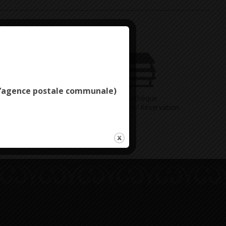
Deny all cookies
e l’agence postale communale)
Vous avez
Médiathèque
ne question
Consultation / Réservation