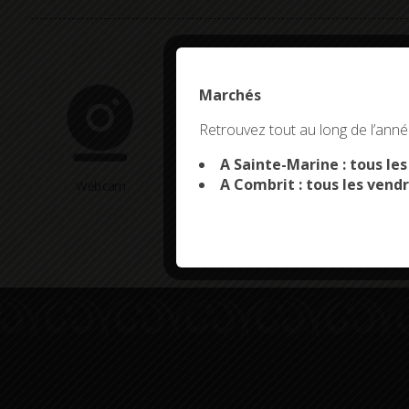
Marchés
This site uses co
Retrouvez tout au long de l’année
A Sainte-Marine : tous le
A Combrit : tous les vendr
Webcam
Arrêtés en cours