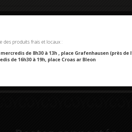
okies and gives you control over what you want to activate
 des produits frais et locaux :
OK, ACCEPT ALL
PERSONALIZE
s mercredis de 8h30 à 13h , place Grafenhausen (près d
Démarches
Menus du
edis de 16h30 à 19h, place Croas ar Bleon
administratives
restaurant scolaire
u