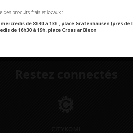
administratives
restaurant scolaire
u
okies and gives you control over what you want to activate
 des produits frais et locaux :
OK, ACCEPT ALL
PERSONALIZE
s mercredis de 8h30 à 13h , place Grafenhausen (près d
edis de 16h30 à 19h, place Croas ar Bleon
Restez connectés
CITYKOMI