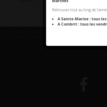
Webcam
Arrêtés en cours
Marchés
This site uses co
Retrouvez tout au long de l’année
A Sainte-Marine : tous le
A Combrit : tous les vendr