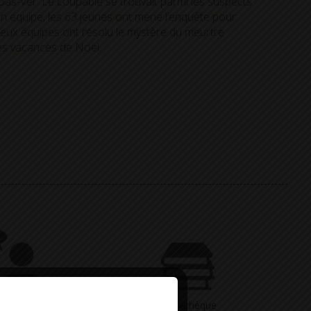
roas-Ver. Le coupable se trouvait parmi les suspects
n équipe, les 63 jeunes ont mené l’enquête pour
Deux équipes ont résolu le mystère du meurtre
les vacances de Noël.
Vous avez
Médiathèque