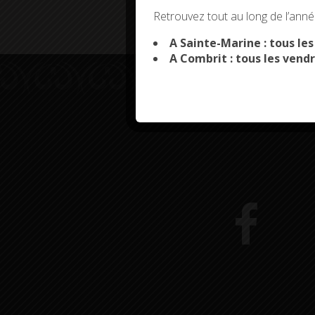
This site uses co
Retrouvez tout au long de l’année
A Sainte-Marine : tous le
A Combrit : tous les vendr