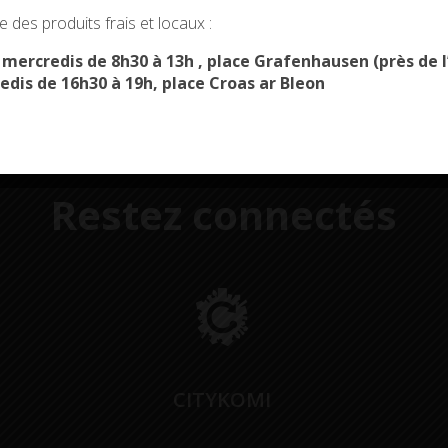
okies and gives you control over what you want to activate
 des produits frais et locaux :
OK, ACCEPT ALL
PERSONALIZE
s mercredis de 8h30 à 13h , place Grafenhausen (près d
edis de 16h30 à 19h, place Croas ar Bleon
Restez connectés
CITYKOMI