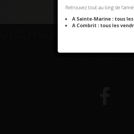
This site uses co
Retrouvez tout au long de l’année
A Sainte-Marine : tous le
A Combrit : tous les vendr