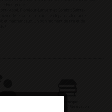
 Cie Emergente.
Pont-l’Abbé, Plonéour-Lanvern et Combrit Sainte-
couvert Mr Cousins, un artiste élégant, talentueux
roit et malchanceux. Un bon moment de rire et de
ds !
Vous avez
Médiathèque
ne question
Consultation / Réservation
Deny all cookies