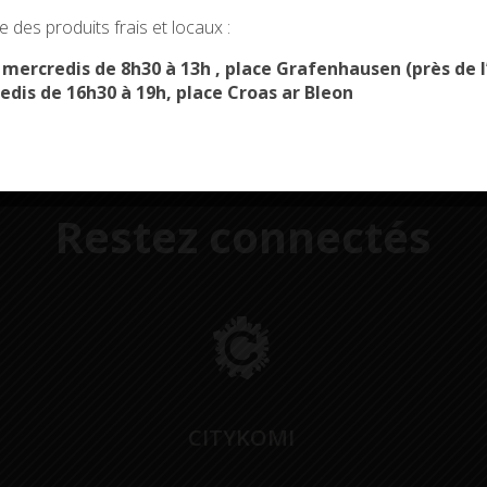
okies and gives you control over what you want to activate
 des produits frais et locaux :
OK, ACCEPT ALL
PERSONALIZE
s mercredis de 8h30 à 13h , place Grafenhausen (près d
edis de 16h30 à 19h, place Croas ar Bleon
Restez connectés
CITYKOMI