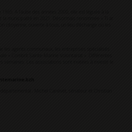
 1965. A l’aube des années 2000, elle est léguée à la
ar la municipalité en 2021. Désormais renommée « Ti ar
n citoyenne, ouverte à tous, un lieu d’échange où les
 par les agents communaux, les entreprises spécialisés
ale « Combrit Sainte-Marine Volontariat ». Différentes
es semaines. Les associations sont invitées à investir le
intemarine.bzh
 départemental ; Michel Canévet, sénateur et Christian