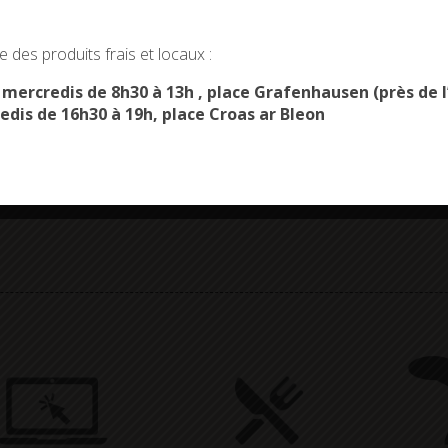
okies and gives you control over what you want to activate
 des produits frais et locaux :
OK, ACCEPT ALL
PERSONALIZE
s mercredis de 8h30 à 13h , place Grafenhausen (près d
edis de 16h30 à 19h, place Croas ar Bleon