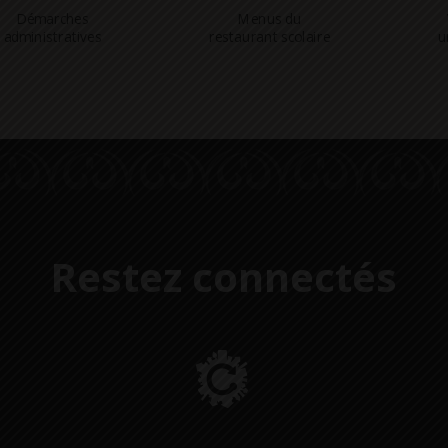
Démarches
Menus du
administratives
restaurant scolaire
u
Restez connectés