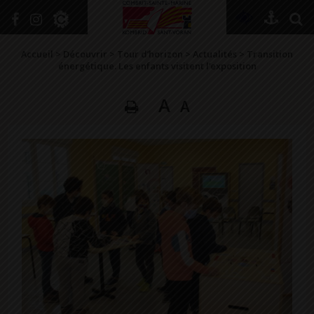
+
Confort
Accueil
>
Découvrir
>
Tour d’horizon
>
Actualités
>
Transition
énergétique. Les enfants visitent l’exposition
A
A
DÉCOUVRIR
VIVRE ICI
SE RENSEIGNER
SE DIVERTIR
GRANDIR
NAVIGUER