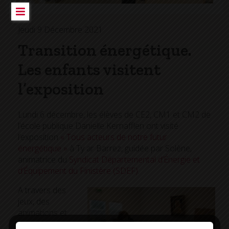
Jeudi 9 Décembre 2021
Transition énergétique.
Les enfants visitent
l’exposition
Lundi 6 décembre, les élèves de CE2, CM1 et CM2 de
l’école publique Danielle Kernafflen ont visité
l’exposition
« Tous acteurs de notre futur
énergétique »
à Ty ar Barrez, guidée par Solène,
animatrice du
Syndicat Départemental d’Énergie et
d’Équipement du Finistère (SDEF)
.
A travers des
jeux, des
animations et
une vidéo, ils