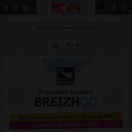
+
Confort
Accueil
>
Découvrir
>
Tour d’horizon
>
Actualités
>
Transports
scolaires. Inscriptions 2022-2023
A
A
DÉCOUVRIR
VIVRE ICI
SE RENSEIGNER
SE DIVERTIR
GRANDIR
NAVIGUER