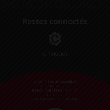
Restez connectés
CITYKOMI
LA MAIRIE VOUS ACCUEILLE
DU LUNDI AU JEUDI
DE 9H À 12H30 ET DE 14H À 17H
LE VENDREDI
DE 9H À 12H30 ET DE 14H À 16H30