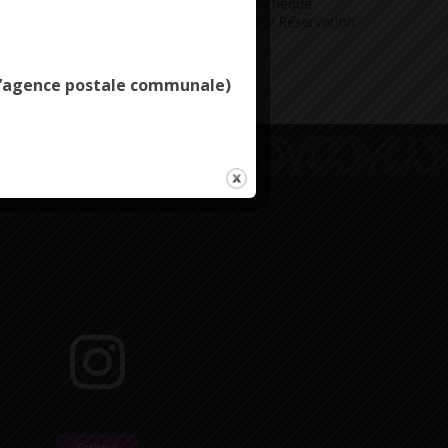
Vous avez
Médiathèque
Deny all cookies
ne question
Consultation / Réservation
e l’agence postale communale)
Suivre