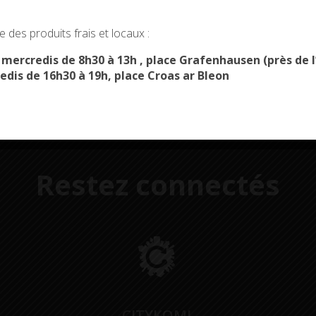
Démarches
Menus du
administratives
restaurant scolaire
u
okies and gives you control over what you want to activate
 des produits frais et locaux :
OK, ACCEPT ALL
PERSONALIZE
s mercredis de 8h30 à 13h , place Grafenhausen (près d
edis de 16h30 à 19h, place Croas ar Bleon
Restez connectés
CITYKOMI