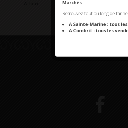
Marchés
Webcam
Arrêtés en cours
This site uses co
Retrouvez tout au long de l’année
A Sainte-Marine : tous le
A Combrit : tous les vendr