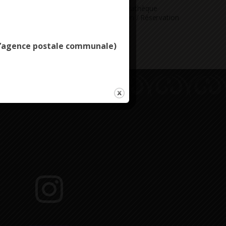
Vous avez
Médiathèque
Deny all cookies
ne question
Consultation / Réservation
e l’agence postale communale)