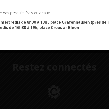
Démarches
Menus du
administratives
restaurant scolaire
u
okies and gives you control over what you want to activate
 des produits frais et locaux :
OK, ACCEPT ALL
PERSONALIZE
s mercredis de 8h30 à 13h , place Grafenhausen (près d
edis de 16h30 à 19h, place Croas ar Bleon
Restez connectés