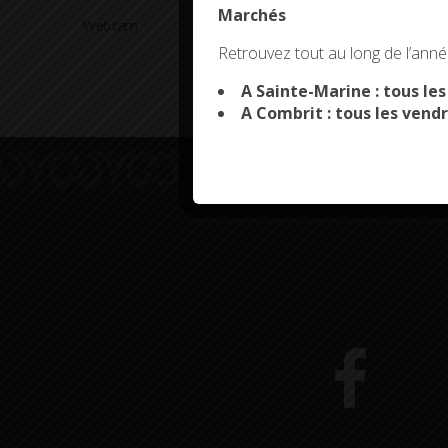
Marchés
Webcam
Arrêtés en cours
This site uses co
Retrouvez tout au long de l’année
A Sainte-Marine : tous le
A Combrit : tous les vendr