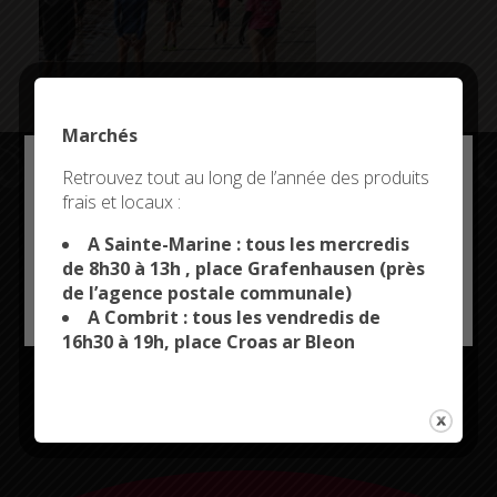
Marchés
Deny all cookies
Retrouvez tout au long de l’année des produits
frais et locaux :
This site uses cookies and gives you control over what
you want to activate
Restez connectés
A Sainte-Marine : tous les mercredis
de 8h30 à 13h , place Grafenhausen (près
de l’agence postale communale)
OK, ACCEPT ALL
PERSONALIZE
A Combrit : tous les vendredis de
16h30 à 19h, place Croas ar Bleon
CITYKOMI