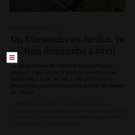
Mercredi 22 Mars 2023
Un Dimanche au Jardin. 7e
édition dimanche 2 avril
Le salon nature de Combrit Sainte-Marine
revient ! Pour cette 7e édition, rendez-vous
dimanche 2 avril, de 10h à 18h. Différentes
animations seront proposées autour du thème
de l’arbre.
Conférences, ateliers et rencontres seront au
programme de ce rendez-vous printanier rassemblant
associations, professionnels, jardiniers expérimentés
ou débutants, et simples curieux.