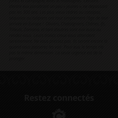
forêts et campagne, villes et montagnes.
Certains
d’entre eux paraîtront un peu « jeunes », ne dépassant
pas les 300 ans. Les plus vieux cèdres ou catalpas,
séquoias ou tulipiers ont tout simplement l’âge de leur
arrivée en Europe !
Oliviers, Chataîgniers, Chênes, Ifs,
Tilleuls, Zamana, et tant d’autres sont eux aussi au
rendez-vous. Leurs troncs creux vous attendent
sereinement. Ne vous pressez pas. Ils seront encore là
quand vous passerez les voir. Pour eux, le temps n’a
pas la même dimension.
La seule urgence est de la
protéger.
Restez connectés