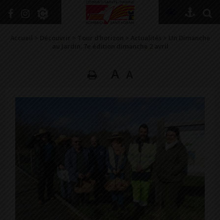
+
Confort
Accueil
>
Découvrir
>
Tour d’horizon
>
Actualités
>
Un Dimanche
au Jardin. 7e édition dimanche 2 avril
A
A
DÉCOUVRIR
VIVRE ICI
SE RENSEIGNER
SE DIVERTIR
GRANDIR
NAVIGUER