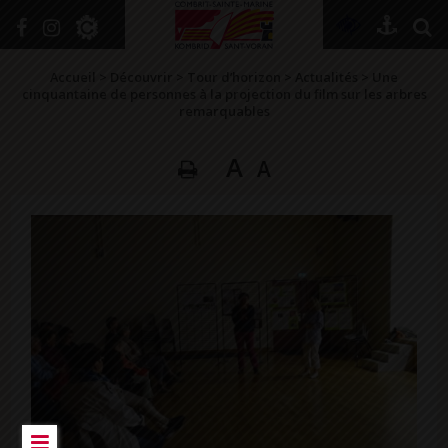
+
Confort
Accueil
>
Découvrir
>
Tour d’horizon
>
Actualités
>
Une
cinquantaine de personnes à la projection du film sur les arbres
remarquables
DÉCOUVRIR
A
A
VIVRE ICI
SE RENSEIGNER
SE DIVERTIR
GRANDIR
NAVIGUER