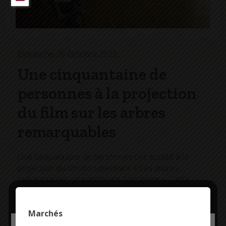
Dimanche 29 Octobre 2023
Une cinquantaine de
personnes à la projection
du film sur les arbres
remarquables
Une cinquantaine de personnes ont assisté à la
projection du film documentaire « Les arbres
remarquables, un patrimoine à protéger ». Cette
animation était organisée par la municipalité et
l’association ARBRES
.
Marchés
Ce film, réalisé par Georges Feterman, Jean-Pierre