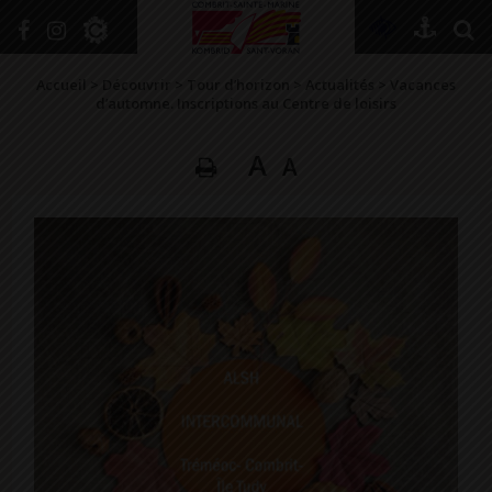
+
Confort
Accueil
>
Découvrir
>
Tour d’horizon
>
Actualités
>
Vacances
d’automne. Inscriptions au Centre de loisirs
A
A
DÉCOUVRIR
VIVRE ICI
SE RENSEIGNER
SE DIVERTIR
GRANDIR
NAVIGUER