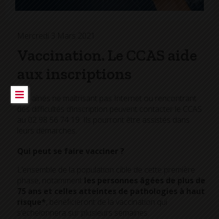
Mercredi 3 Mars 2021
Vaccination. Le CCAS aide
aux inscriptions
Les aînés ne maîtrisant pas Internet ou rencontrant
des difficultés d’inscription peuvent contacter le CCAS
au 02 98 56 74 19. Ils pourront être assistés dans
leurs démarches.
Qui peut se faire vacciner ?
L’ensemble de la population cible de cette première
phase, notamment
les personnes âgées de plus de
75 ans et celles atteintes de pathologies à haut
risque*
, bénéficieront de la vaccination qui
s’échelonnera sur plusieurs semaines.