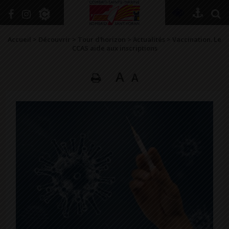
+
Confort
Accueil
>
Découvrir
>
Tour d’horizon
>
Actualités
>
Vaccination. Le
CCAS aide aux inscriptions
A
A
DÉCOUVRIR
VIVRE ICI
SE RENSEIGNER
SE DIVERTIR
GRANDIR
NAVIGUER