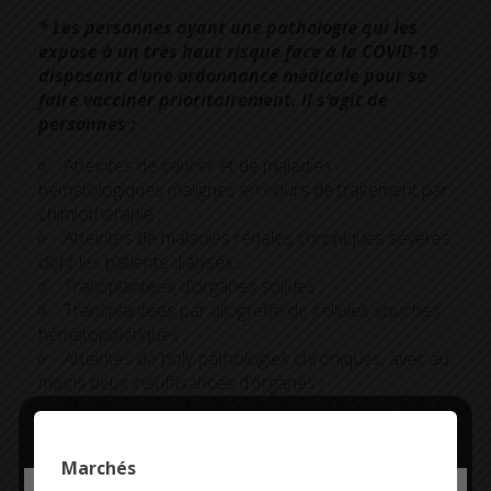
* Les personnes ayant une pathologie qui les
expose à un très haut risque face à la COVID-19
disposant d’une ordonnance médicale pour se
faire vacciner prioritairement. Il s’agit de
personnes :
Atteintes de cancer et de maladies
hématologiques malignes en cours de traitement par
chimiothérapie ;
Atteintes de maladies rénales chroniques sévères,
dont les patients dialysés ;
Transplantées d’organes solides ;
Transplantées par allogreffe de cellules souches
hématopoïétiques ;
Atteintes de poly-pathologies chroniques, avec au
moins deux insuffisances d’organes ;
Atteintes de certaines maladies rares ( voir liste sur
le
site du ministère de la Santé
)
Atteintes de trisomie 21
Marchés