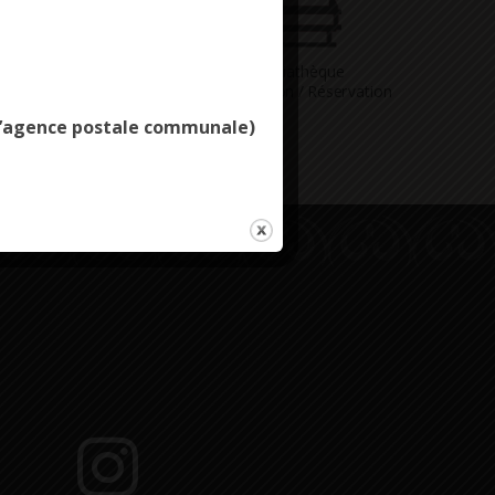
Deny all cookies
Vous avez
Médiathèque
ne question
Consultation / Réservation
e l’agence postale communale)