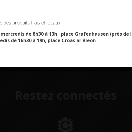
okies and gives you control over what you want to activate
Démarches
Menus du
 des produits frais et locaux :
administratives
restaurant scolaire
u
OK, ACCEPT ALL
PERSONALIZE
s mercredis de 8h30 à 13h , place Grafenhausen (près d
edis de 16h30 à 19h, place Croas ar Bleon
Restez connectés