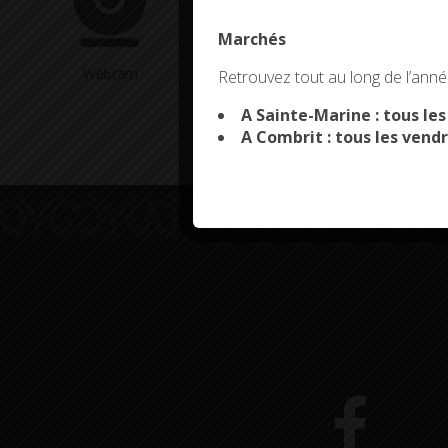
Marchés
This site uses co
Webcam
Arrêtés en cours
Retrouvez tout au long de l’année
A Sainte-Marine : tous le
A Combrit : tous les vendr