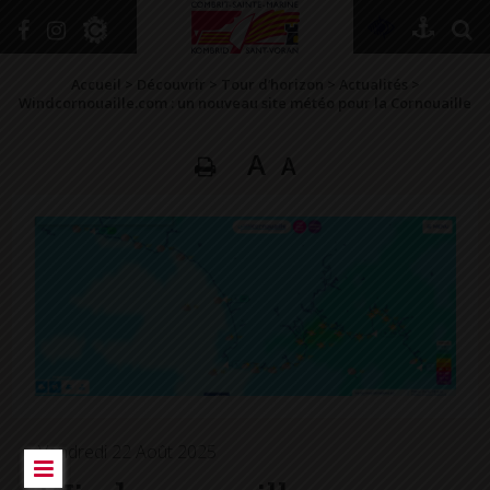
+
Confort
Accueil
>
Découvrir
>
Tour d’horizon
>
Actualités
>
Windcornouaille.com : un nouveau site météo pour la Cornouaille
A
A
DÉCOUVRIR
VIVRE ICI
SE RENSEIGNER
SE DIVERTIR
GRANDIR
NAVIGUER
Vendredi 22 Août 2025