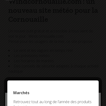
Windcornouaille.com : un
nouveau site météo pour la
Cornouaille
Un nouvel outil gratuit et accessible à tous vient de
voir le jour : Windcornouaille.com.
Pensé pour les usagers de la mer, ce site propose :
Le vent et les vagues en temps réel
Les prévisions météo
Les horaires de marées
Des conseils de sécurité adaptés à chaque activité
nautique
Grâce à des capteurs installés à Penmarc’h, Pointe du
Raz (Plogoff), Pointe de Trévignon (Trégunc) et aux
Glénan (Fouesnant), Windcornouaille délivre des
Marchés
données fiables et actualisées.
Deny all cookies
Retrouvez tout au long de l’année des produits
Le site s’adresse aux pratiquants de sports nautiques