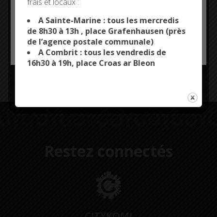
frais et locaux :
This site uses cookies and gives you control over what
(plaisance, voile, surf, paddle…), aux professionnels de
you want to activate
A Sainte-Marine : tous les mercredis
la mer, aux habitants et visiteurs, mais aussi aux
de 8h30 à 13h , place Grafenhausen (près
acteurs du secours en mer.
de l’agence postale communale)
OK, ACCEPT ALL
PERSONALIZE
Son objectif : faciliter la pratique en toute sécurité et
A Combrit : tous les vendredis de
sensibiliser à l’environnement marin.
16h30 à 19h, place Croas ar Bleon
Découvrir
Windcornouaille
Restez connectés
CITYKOMI