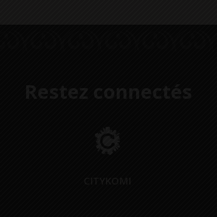
Restez connectés
CITYKOMI